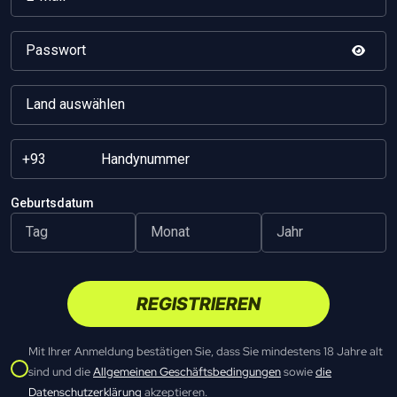
Verantwortungsvolles Spielen
Geburtsdatum
Facebook
Instagram
X
REGISTRIEREN
BetBeast Eigentum und wird betrieben von FunGame LLC mit der Registrierungsnummer
4135 LLC 2025 und der registrierten Adresse Euro House, Richmond Hill Road, P.O. Box
Mit Ihrer Anmeldung bestätigen Sie, dass Sie mindestens 18 Jahre alt
2897, Kingstown, St. Vincent und die Grenadinen. BetBeast von der Regierung der
sind und die
Allgemeinen Geschäftsbedingungen
sowie
die
Autonomen Insel Anjouan, Union der Komoren, lizenziert und reguliert und unter der
Datenschutzerklärung
akzeptieren.
Nummer ALSI-202508063-FI2 tätig.