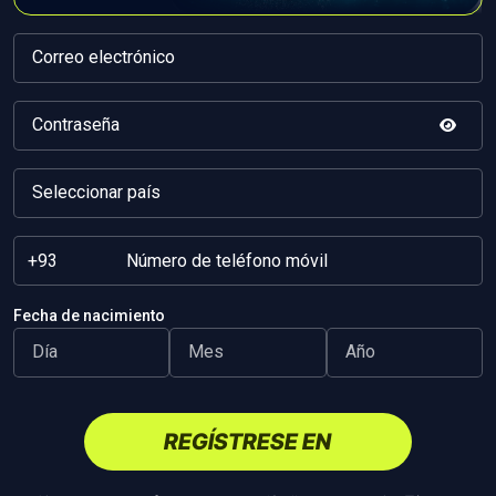
Juego responsable
Fecha de nacimiento
Facebook
Instagram
X
BetBeast propiedad y está operado por FunGame LLC con número de registro 4135 LLC
2025 y domicilio social en Euro House, Richmond Hill Road, P.O. Box 2897, Kingstown,
REGÍSTRESE EN
San Vicente y las Granadinas. BetBeast la licencia y la regulación del Gobierno de la Isla
Autónoma de Anjouan, Unión de las Comoras, y opera bajo el número ALSI-
202508063-FI2.