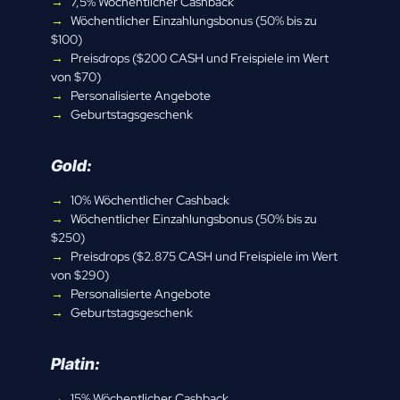
7,5% Wöchentlicher Cashback
Wöchentlicher Einzahlungsbonus (50% bis zu
$100)
Preisdrops ($200 CASH und Freispiele im Wert
von $70)
Personalisierte Angebote
Geburtstagsgeschenk
Gold:
10% Wöchentlicher Cashback
Wöchentlicher Einzahlungsbonus (50% bis zu
$250)
Preisdrops ($2.875 CASH und Freispiele im Wert
von $290)
Personalisierte Angebote
Geburtstagsgeschenk
Platin:
15% Wöchentlicher Cashback