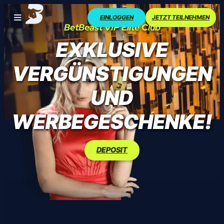
Skip
EINLOGGEN
JETZT TEILNEHMEN
to
BetBeast VIP Elite Club
content
EXKLUSIVE
VERGÜNSTIGUNGEN
UND
WERBEGESCHENKE!
DEPOSIT