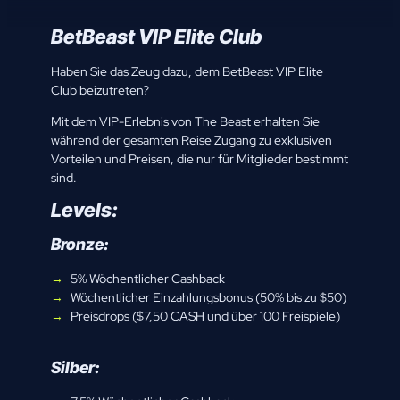
BetBeast VIP Elite Club
Haben Sie das Zeug dazu, dem BetBeast VIP Elite
Club beizutreten?
Mit dem VIP-Erlebnis von The Beast erhalten Sie
während der gesamten Reise Zugang zu exklusiven
Vorteilen und Preisen, die nur für Mitglieder bestimmt
sind.
Levels:
Bronze:
5% Wöchentlicher Cashback
Wöchentlicher Einzahlungsbonus (50% bis zu $50)
Preisdrops ($7,50 CASH und über 100 Freispiele)
Silber: