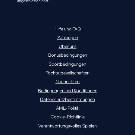
abgeschlossen hast.
Hilfe und FAQ
Zahlungen
Über uns
Bonusbedingungen
Sportbedingungen
Tochtergesellschaften
Nachrichten
Bedingungen und Konditionen
Datenschutzbestimmungen
AML-Politik
Cookie-Richtlinie
Verantwortungsvolles Spielen