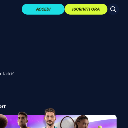
ACCEDI
ISCRIVITI ORA
r farlo?
ort