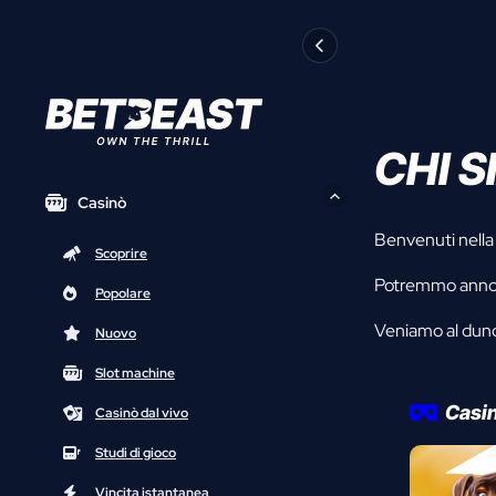
Skip
to
content
CHI 
Casinò
Benvenuti nella 
Scoprire
Potremmo annoiar
Popolare
Veniamo al dunqu
Nuovo
Slot machine
Casi
Casinò dal vivo
Studi di gioco
Vincita istantanea