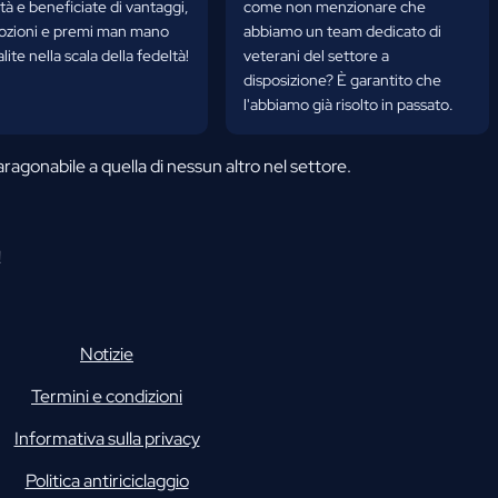
tà e beneficiate di vantaggi,
come non menzionare che
zioni e premi man mano
abbiamo un team dedicato di
lite nella scala della fedeltà!
veterani del settore a
disposizione? È garantito che
l'abbiamo già risolto in passato.
ragonabile a quella di nessun altro nel settore.
!
Notizie
Termini e condizioni
Informativa sulla privacy
Politica antiriciclaggio