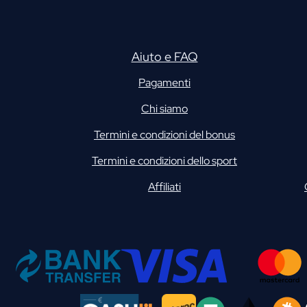
Aiuto e FAQ
Pagamenti
Chi siamo
Termini e condizioni del bonus
Termini e condizioni dello sport
Affiliati