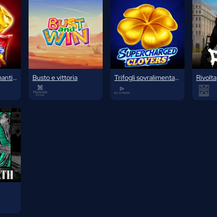
Potenza dei diamanti: Tieni e vinci
Busto e vittoria
Trifogli sovralimentati: Tieni e vinci
Rivolta