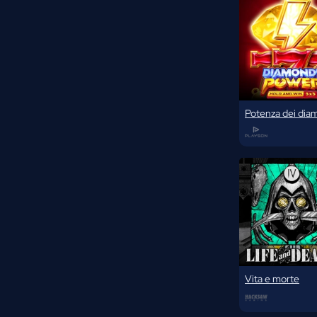
Vita e morte