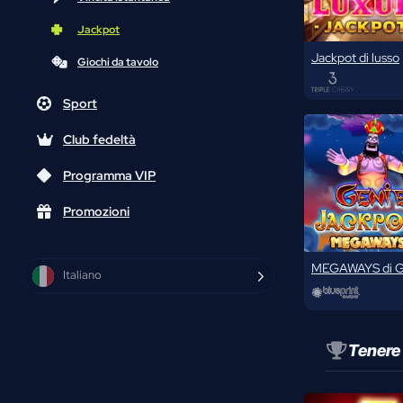
Jackpot
Jackpot di lusso
Giochi da tavolo
Sport
Club fedeltà
Programma VIP
Promozioni
Italiano
Tenere 