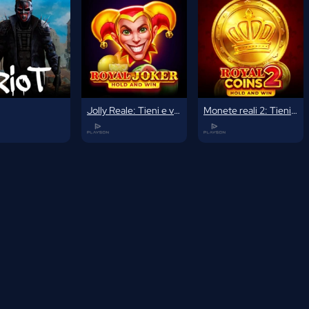
Jolly Reale: Tieni e vinci
Monete reali 2: Tieni e vinci