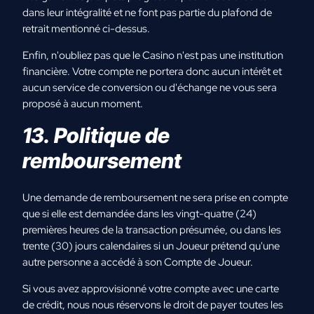
dans leur intégralité et ne font pas partie du plafond de
retrait mentionné ci-dessus.
Enfin, n'oubliez pas que le Casino n'est pas une institution
financière. Votre compte ne portera donc aucun intérêt et
aucun service de conversion ou d'échange ne vous sera
proposé à aucun moment.
13. Politique de
remboursement
Une demande de remboursement ne sera prise en compte
que si elle est demandée dans les vingt-quatre (24)
premières heures de la transaction présumée, ou dans les
trente (30) jours calendaires si un Joueur prétend qu'une
autre personne a accédé à son Compte de Joueur.
Si vous avez approvisionné votre compte avec une carte
de crédit, nous nous réservons le droit de payer toutes les