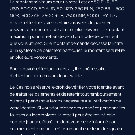
Le montant minimum pour un retrait est de 50 EUR, 50
USD, 50 CAD, 50 AUD, 50 NZD, 250 PLN, 250 BRL, 500
NOK, 500 ZAR, 2500 RUB, 2500 INR, 5000 JPY. Les
retraits effectués avec certains moyens de paiement
peuvent être soumis à des limites plus élevées. Le montant
maximum pour un retrait dépend du mode de paiement
que vous utilisez. Si le montant demandé dépasse la limite
d'un système de paiement particulier, le montant sera retiré
en plusieurs versements.
Pour pouvoir effectuer un retrait, il est nécessaire
d'effectuer au moins un dépôt valide.
Le Casino se réserve le droit de vérifier votre identité avant
de traiter les paiements et de retenir tout remboursement
ou retrait pendant le temps nécessaire à la vérification de
votre identité. Si vous fournissez des données personnelles
fausses ou incomplètes, le retrait peut être refusé et le
compte joueur clôturé, ce dont vous serez informé par
courrier électronique. Le Casino peut être tenu de signaler