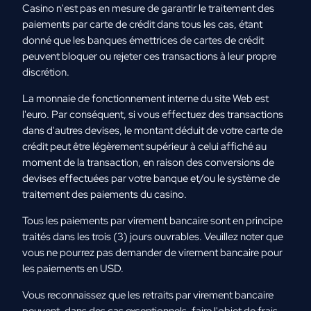
Casino n'est pas en mesure de garantir le traitement des
paiements par carte de crédit dans tous les cas, étant
donné que les banques émettrices de cartes de crédit
peuvent bloquer ou rejeter ces transactions à leur propre
discrétion.
La monnaie de fonctionnement interne du site Web est
l'euro. Par conséquent, si vous effectuez des transactions
dans d'autres devises, le montant déduit de votre carte de
crédit peut être légèrement supérieur à celui affiché au
moment de la transaction, en raison des conversions de
devises effectuées par votre banque et/ou le système de
traitement des paiements du casino.
Tous les paiements par virement bancaire sont en principe
traités dans les trois (3) jours ouvrables. Veuillez noter que
vous ne pourrez pas demander de virement bancaire pour
les paiements en USD.
Vous reconnaissez que les retraits par virement bancaire
peuvent, dans des cas exceptionnels, faire l'objet de frais