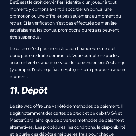
BetBeast le droit de vérifier l'identité d'un joueur à tout
moment, y compris avant d'accorder un bonus, une
promotion ou une offre, et pas seulement au moment du
retrait. Si la vérification n'est pas effectuée de manière
satisfaisante, les bonus, promotions ou retraits peuvent
être suspendus.
Le casino n'est pas une institution financière et ne doit
donc pas être traité comme tel. Votre compte ne portera
aucun intérêt et aucun service de conversion ou d'échange
(y compris l'échange fiat-crypto) ne sera proposé à aucun
moment.
11. Dépôt
Le site web offre une variété de méthodes de paiement. Il
s'agit notamment des cartes de crédit et de débit VISA et
MasterCard, ainsi que de diverses méthodes de paiement
alternatives. Les procédures, les conditions, la disponibilité
et la durée des dépôts ainsi que les frais pour chaque