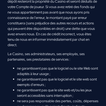
dépôt resteront la propriété du Casino et seront déduits de
votre Compte de joueur. Si vous avez retiré des fonds qui
ne vous appartiennent pas avant que nous ayons pris
connaissance de l'erreur, le montant payé par erreur
constituera (sans préjudice des autres recours et actions
qui peuvent être disponibles en droit) une dette que vous
avez envers nous. En cas de crédit incorrect, vous êtes
tenu de nous en informer immédiatement par chat en
direct.
Le Casino, ses administrateurs, ses employés, ses
partenaires, ses prestataires de services :
ne garantissent pas que le logiciel ou le site Web sont
adaptés à leur usage ;
ne garantissent pas que le logiciel et le site web sont
exempts d'erreurs ;
ne garantissent pas que le site web et/ou les jeux
seront accessibles sans interruption ;
ne sera pas responsable des pertes, coûts, dépenses