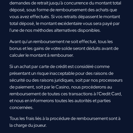
demandes de retrait jusqu'à concurrence du montant total
déposé, sous forme de remboursement des achats que
vous avez effectués. Si vos retraits dépassent le montant
total déposé, le montant excédentaire vous sera payé par
l'une de nos méthodes alternatives disponibles.
Avant qu'un remboursement ne soit effectué, tous les
bonus et les gains de votre solde seront déduits avant de
calculer le montant à rembourser.
Si un achat par carte de crédit est considéré comme
présentant un risque inacceptable pour des raisons de
sécurité ou des raisons juridiques, soit par nos processeurs
de paiement, soit par le Casino, nous procéderons au
remboursement de toutes ces transactions à l'Сredit Сard,
et nous en informerons toutes les autorités et parties
concernées.
Tous les frais liés à la procédure de remboursement sont à
la charge du joueur.