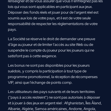
renseigner et de vous assurer que vous n'enfreignez pas les
lois qui vous sont applicables en participant aux jeux.
Déposer des fonds réels et jouer pour de l'argent réel est
soumis aux lois de votre pays, et il est de votre seule
responsabilité de respecter les réglementations de votre
pays.
La Société se réserve le droit de demander une preuve
d'âge au joueur et de limiter l'accès au site Web ou de
suspendre le compte du joueur pour les joueurs qui ne
satisfont pas à cette exigence.
Les bonus ne sont pas disponibles pour les joueurs
suédois, y compris la participation à tout type de
programme promotionnel, la réception de récompenses
VIP, ainsi que l'échange de points comp.
Les utilisateurs des pays suivants et de leurs territoires
("pays à accès restreint") ne sont pas autorisés à déposer
et à jouer à des jeux en argent réel : Afghanistan, Îles Åland,
Albanie, Algérie, Samoa américaines, Andorre, Angola,