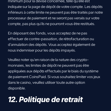
minimum pour la devise concernée, telle qu'elle est
indiquée sur la page de dépôt de votre compte. Les dépôts
inférieurs à cette limite ne peuvent pas être traités par notre
processeur de paiement et ne seront pas versés sur votre
compte, pas plus qu'ils ne pourront vous être restitués.
En déposant des fonds, vous acceptez de ne pas
effectuer de contre-passation, de rétrofacturation ou
d'annulation des dépôts. Vous acceptez également de
nous indemniser pour les dépôts impayés.
Veuillez noter qu'en raison de la nature des crypto-
monnaies, les limites de dépôt ne peuvent pas être
appliquées aux dépôts effectués par le biais du système
de paiement CoinsPaid. Si vous souhaitez limiter vos jeux
dans le casino, veuillez utiliser toute autre option
disponible.
12. Politique de retrait