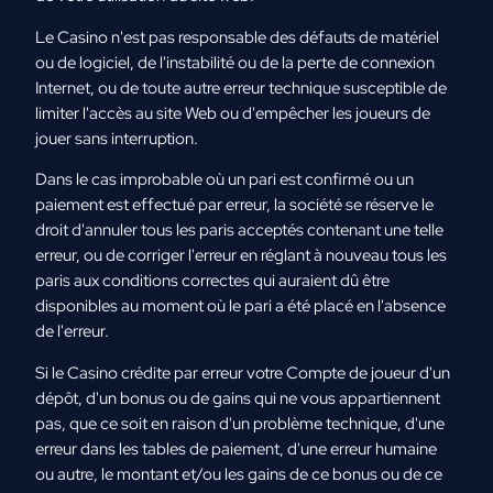
Le Casino n'est pas responsable des défauts de matériel
ou de logiciel, de l'instabilité ou de la perte de connexion
Internet, ou de toute autre erreur technique susceptible de
limiter l'accès au site Web ou d'empêcher les joueurs de
jouer sans interruption.
Dans le cas improbable où un pari est confirmé ou un
paiement est effectué par erreur, la société se réserve le
droit d'annuler tous les paris acceptés contenant une telle
erreur, ou de corriger l'erreur en réglant à nouveau tous les
paris aux conditions correctes qui auraient dû être
disponibles au moment où le pari a été placé en l'absence
de l'erreur.
Si le Casino crédite par erreur votre Compte de joueur d'un
dépôt, d'un bonus ou de gains qui ne vous appartiennent
pas, que ce soit en raison d'un problème technique, d'une
erreur dans les tables de paiement, d'une erreur humaine
ou autre, le montant et/ou les gains de ce bonus ou de ce