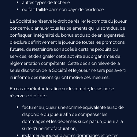
autres types de tricherie
ou fait faillite dans son pays de résidence
La Société se réserve le droit de résilier le compte du joueur
concerné, d'annuler tous les paiements qui lui sont dus, de
confisquer l'intégralité du bonus et du solde en argent réel,
d'exclure définitivement le joueur de toutes les promotions
futures, de restreindre son accès à certains produits ou
services, et de signaler cette activité aux organismes de
réglementation compétents. Cette décision relève de la
seule discrétion de la Société et le joueur ne sera pas averti
ni informé des raisons qui ont motivé ces mesures.
En cas de rétrofacturation sur le compte, le casino se
réserve le droit de :
facturer au joueur une somme équivalente au solde
disponible du joueur afin de compenser les
dommages et les dépenses subis par un joueur à la
suite d'une rétrofacturation ;
réclamer au joueur d'autres dommages et pertes