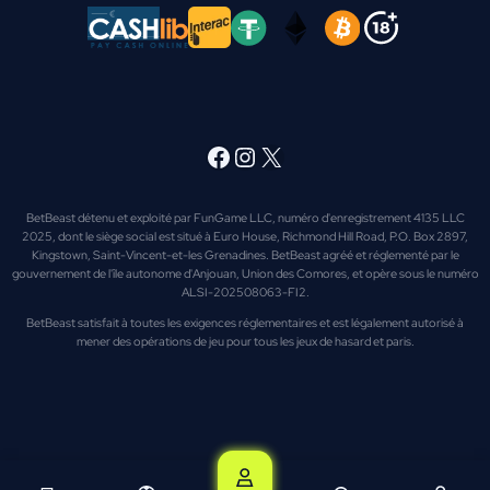
Facebook
Instagram
X
BetBeast détenu et exploité par FunGame LLC, numéro d'enregistrement 4135 LLC
2025, dont le siège social est situé à Euro House, Richmond Hill Road, P.O. Box 2897,
Kingstown, Saint-Vincent-et-les Grenadines. BetBeast agréé et réglementé par le
gouvernement de l'île autonome d'Anjouan, Union des Comores, et opère sous le numéro
ALSI-202508063-FI2.
BetBeast satisfait à toutes les exigences réglementaires et est légalement autorisé à
mener des opérations de jeu pour tous les jeux de hasard et paris.